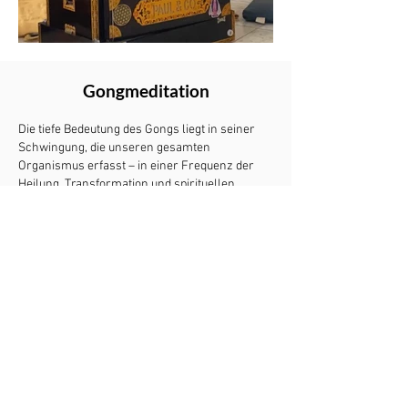
Gongmeditation
Die tiefe Bedeutung des Gongs liegt in seiner
Schwingung, die unseren gesamten
Organismus erfasst – in einer Frequenz der
Heilung, Transformation und spirituellen
Anbindung. Unser angespannter Körper mit
seinen gestressten Zellen und unser gesamtes
System finden zurück in ein inneres
Gleichgewicht, in Harmonie. So können wir uns
entspannen und unsere Selbstheilungskräfte
aktivieren. Der Gong befreit uns von Negativität
und bringt uns tiefen inneren Frieden. Wenn
wir die Gong-Therapie-Meditation erleben,
entdecken wir unseren Körper, unsere Seele
und unseren Geist neu.
Mehr Informationen zu den Kursen und